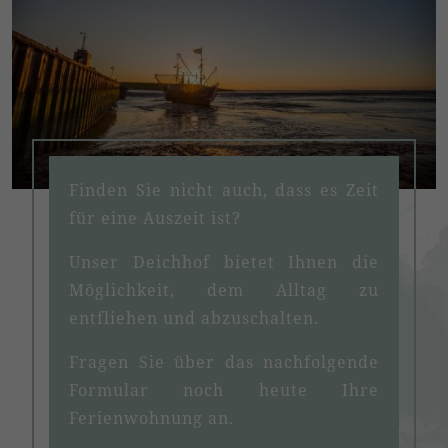
Finden Sie nicht auch, dass es Zeit
für eine Auszeit ist?
Unser Deichhof bietet Ihnen die
Möglichkeit, dem Alltag zu
entfliehen und abzuschalten.
Fragen Sie über das nachfolgende
Formular noch heute Ihre
Ferienwohnung an.