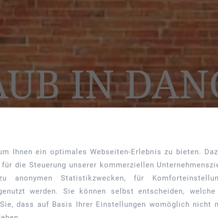
UB IN DAN
m Ihnen ein optimales Webseiten-Erlebnis zu bieten. Daz
d für die Steuerung unserer kommerziellen Unternehmenszi
 zu anonymen Statistikzwecken, für Komforteinstell
e genutzt werden. Sie können selbst entscheiden, welche
Sie, dass auf Basis Ihrer Einstellungen womöglich nicht m
tehen.