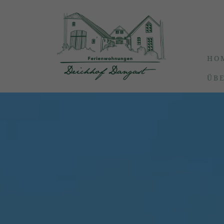
HO
ÜB