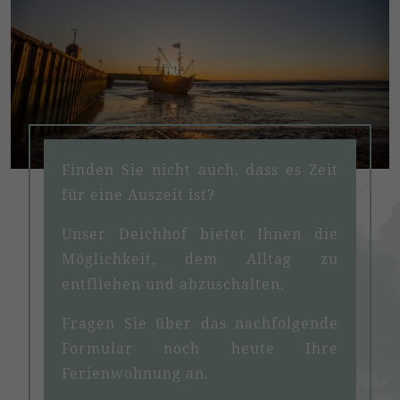
Finden Sie nicht auch, dass es Zeit
für eine Auszeit ist?
Unser Deichhof bietet Ihnen die
Möglichkeit, dem Alltag zu
entfliehen und abzuschalten.
Fragen Sie über das nachfolgende
Formular noch heute Ihre
Ferienwohnung an.